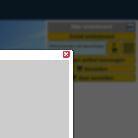
Mijn winkelmand
Detail winkelmand
0
Winkelmanden niet beschikbaar
Eigen artikel toevoegen
Bestellen
Naar bestellen