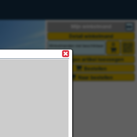
Mijn winkelmand
Detail winkelmand
0
Winkelmanden niet beschikbaar
Eigen artikel toevoegen
Bestellen
Naar bestellen