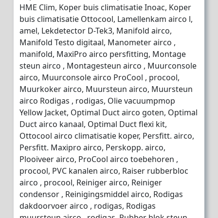
HME Clim, Koper buis climatisatie Inoac, Koper
buis climatisatie Ottocool, Lamellenkam airco l,
amel, Lekdetector D-Tek3, Manifold airco,
Manifold Testo digitaal, Manometer airco ,
manifold, MaxiPro airco persfitting, Montage
steun airco , Montagesteun airco , Muurconsole
airco, Muurconsole airco ProCool , procool,
Muurkoker airco, Muursteun airco, Muursteun
airco Rodigas , rodigas, Olie vacuumpmop
Yellow Jacket, Optimal Duct airco goten, Optimal
Duct airco kanaal, Optimal Duct flexi kit,
Ottocool airco climatisatie koper, Persfitt. airco,
Persfitt. Maxipro airco, Perskopp. airco,
Plooiveer airco, ProCool airco toebehoren ,
procool, PVC kanalen airco, Raiser rubberbloc
airco , procool, Reiniger airco, Reiniger
condensor , Reinigingsmiddel airco, Rodigas
dakdoorvoer airco , rodigas, Rodigas
muursteun airco , rodigas, Rubber blok steun