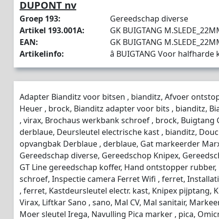
DUPONT nv
Groep 193:
Gereedschap diverse
Artikel 193.001A:
GK BUIGTANG M.SLEDE_22MM
EAN:
GK BUIGTANG M.SLEDE_22MM
Artikelinfo:
â BUIGTANG Voor halfharde 
Adapter Bianditz voor bitsen , bianditz, Afvoer onts
Heuer , brock, Bianditz adapter voor bits , bianditz, Bian
, virax, Brochaus werkbank schroef , brock, Buigtang 
derblaue, Deursleutel electrische kast , bianditz, Douch
opvangbak Derblaue , derblaue, Gat markeerder Marxm
Gereedschap diverse, Gereedschop Knipex, Gereedsch
GT Line gereedschap koffer, Hand ontstopper rubber
schroef, Inspectie camera Ferret Wifi , ferret, Installat
, ferret, Kastdeursleutel electr. kast, Knipex pijptang, 
Virax, Liftkar Sano , sano, Mal CV, Mal sanitair, Ma
Moer sleutel Irega, Navulling Pica marker , pica, Omi