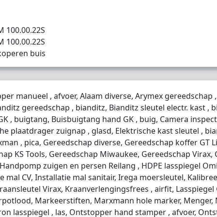
 100.00.22S
 100.00.22S
koperen buis
topper manueel , afvoer, Alaam diverse, Arymex gereedschap
ditz gereedschap , bianditz, Bianditz sleutel electr. kast , bi
GK , buigtang, Buisbuigtang hand GK , buig, Camera inspecti
e plaatdrager zuignap , glasd, Elektrische kast sleutel , bian
an , pica, Gereedschap diverse, Gereedschap koffer GT Li
ap KS Tools, Gereedschap Miwaukee, Gereedschap Virax, G
, Handpomp zuigen en persen Reilang , HDPE lasspiegel Om
ie mal CV, Installatie mal sanitair, Irega moersleutel, Kalibr
Kraansleutel Virax, Kraanverlengingsfrees , airfit, Lasspiegel
rkeerpotlood, Markeerstiften, Marxmann hole marker, Menge
cron lasspiegel , las, Ontstopper hand stamper , afvoer, O