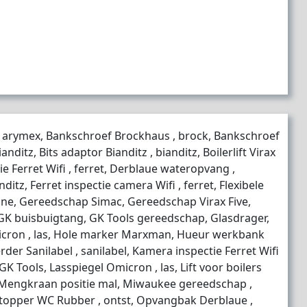
 , arymex, Bankschroef Brockhaus , brock, Bankschroef
anditz, Bits adaptor Bianditz , bianditz, Boilerlift Virax
e Ferret Wifi , ferret, Derblaue wateropvang ,
ditz, Ferret inspectie camera Wifi , ferret, Flexibele
ne, Gereedschap Simac, Gereedschap Virax Five,
K buisbuigtang, GK Tools gereedschap, Glasdrager,
icron , las, Hole marker Marxman, Hueur werkbank
eerder Sanilabel , sanilabel, Kamera inspectie Ferret Wifi
 GK Tools, Lasspiegel Omicron , las, Lift voor boilers
r, Mengkraan positie mal, Miwaukee gereedschap ,
ntstopper WC Rubber , ontst, Opvangbak Derblaue ,