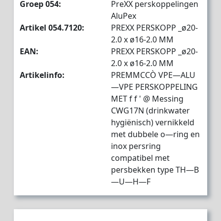
Groep 054:
PreXX perskoppelingen
AluPex
Artikel 054.7120:
PREXX PERSKOPP _ø20-
2.0 x ø16-2.0 MM
EAN:
PREXX PERSKOPP _ø20-
2.0 x ø16-2.0 MM
Artikelinfo:
PREMMCCÒ VPE—ALU
—VPE PERSKOPPELING
MET f f ' @ Messing
CWG17N (drinkwater
hygiënisch) vernikkeld
met dubbele o—ring en
inox persring
compatibel met
persbekken type TH—B
—U—H—F